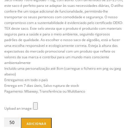
ã
este saco é perfeito para se adaptar às suas necessidades diárias, O atilho
o
confere-lhe um toque adicional de funcionalidade, permitindo-lhe
o
transportar os seuss pertences com comodidade e segurança. O nosso
p
ci
compromisso com a sustentabilidade é evidenciado pelo certificado OEKO-
o
TEX deste saco. Este selo atesta que o produto é produzido com materiais
n
seguros para a saúde e para o meio ambiente, seguindo rigorosos
ai
padrões de qualidade. Ao escolher o nosso saco de algodão, está a fazer
s.
uma escolha responsável e ecologicamente correta. Esteja à altura das
El
expectativas do mercado promocional com um produto que reflete os
e
s
valores da sua marca e contribui para um mundo mais consciente
s
ambientalmente
ã
Incluído uma personalização até 8cm (carregue o ficheiro em png ou jpeg
o
abaixo)
n
Entregamos em todo o país
e
c
Entrega em 7 dias úteis, Salvo ruptura de stock
e
Pagamento: Mbaway, Transferência ou Multibanco
ss
ár
io
Upload an image:
s
p
ar
Quantidade
ADICIONAR
a
de