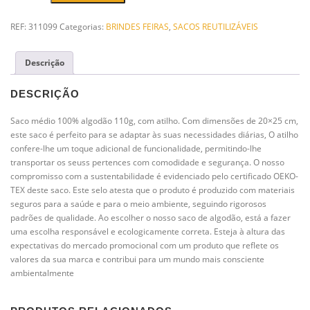
o
Saco
fu
Médio
n
REF:
311099
Categorias:
BRINDES FEIRAS
,
SACOS REUTILIZÁVEIS
Algodão
ci
o
110g
n
Descrição
com
a
atilhos
m
Personalizado
DESCRIÇÃO
e
20x25cm
nt
o
Saco médio 100% algodão 110g, com atilho. Com dimensões de 20×25 cm,
d
este saco é perfeito para se adaptar às suas necessidades diárias, O atilho
o
confere-lhe um toque adicional de funcionalidade, permitindo-lhe
si
transportar os seuss pertences com comodidade e segurança. O nosso
te
compromisso com a sustentabilidade é evidenciado pelo certificado OEKO-
.
TEX deste saco. Este selo atesta que o produto é produzido com materiais
seguros para a saúde e para o meio ambiente, seguindo rigorosos
padrões de qualidade. Ao escolher o nosso saco de algodão, está a fazer
E
uma escolha responsável e ecologicamente correta. Esteja à altura das
st
expectativas do mercado promocional com um produto que reflete os
a
valores da sua marca e contribui para um mundo mais consciente
ti
st
ambientalmente
ic
o
s