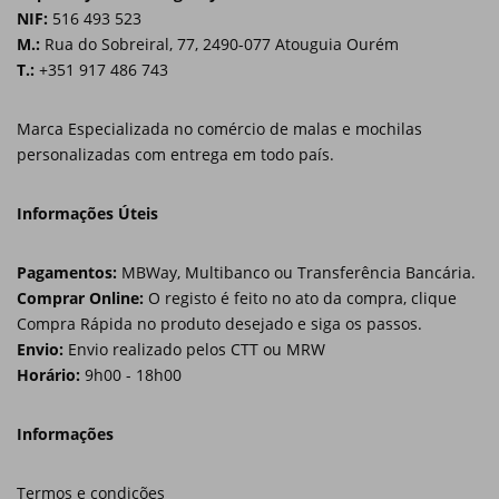
h
h
NIF:
516 493 523
o
.
a
a
o
M.:
Rua do Sobreiral, 77, 2490-077 Atouguia Ourém
T
si
s
s
h
T.:
+351 917 486 743
te
m
m
e
é
u
u
o
u
l
l
Marca Especializada no comércio de malas e mochilas
p
s
t
t
a
personalizadas com entrega em todo país.
t
i
i
d
i
o.
p
p
o
Informações Úteis
l
l
n
e
e
s
v
v
E
m
Pagamentos:
MBWay, Multibanco ou Transferência Bancária.
x
a
a
a
Comprar Online:
O registo é feito no ato da compra, clique
p
r
r
y
e
Compra Rápida no produto desejado e siga os passos.
i
i
b
ri
a
a
Envio:
Envio realizado pelos CTT ou MRW
e
e
n
n
Horário:
9h00 - 18h00
n
c
t
t
ci
h
a
s
s
o
Informações
P
.
.
s
ar
T
T
e
a
h
h
n
q
Termos e condições