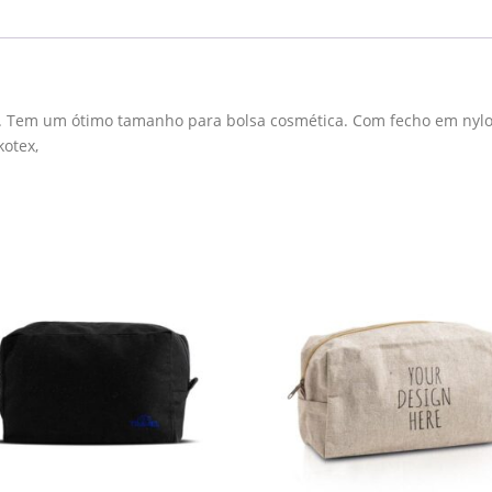
22,5x15,5
cm
Personalizado
. Tem um ótimo tamanho para bolsa cosmética. Com fecho em nylo
kotex,