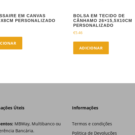
SSAIRE EM CANVAS
BOLSA EM TECIDO DE
4X8CM PERSONALIZADO
CÂNHAMO 26×15,5X10CM
PERSONALIZADO
€
5.46
ICIONAR
ADICIONAR
ações Úteis
Informações
entos:
MBWay, Multibanco ou
Termos e condições
erência Bancária.
Politica de Devoluções