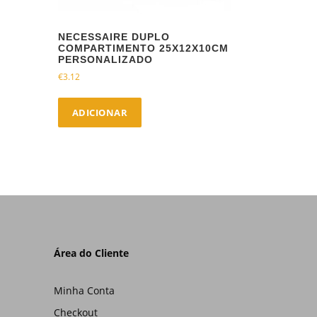
NECESSAIRE DUPLO
COMPARTIMENTO 25X12X10CM
PERSONALIZADO
€
3.12
ADICIONAR
Área do Cliente
Minha Conta
Checkout