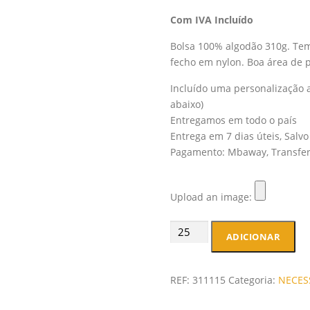
Com IVA Incluído
Bolsa 100% algodão 310g. Te
fecho em nylon. Boa área de p
Incluído uma personalização a
abaixo)
Entregamos em todo o país
Entrega em 7 dias úteis, Salvo
Pagamento: Mbaway, Transfer
Upload an image:
Quantidade
ADICIONAR
de
Necessaire
100%
REF:
311115
Categoria:
NECES
algodão
310g