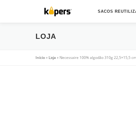
Saltar
para
SACOS REUTILIZ
conteúdo
LOJA
Início
»
Loja
»
Necessaire 100% algodão 310g 22,5×15,5 cm